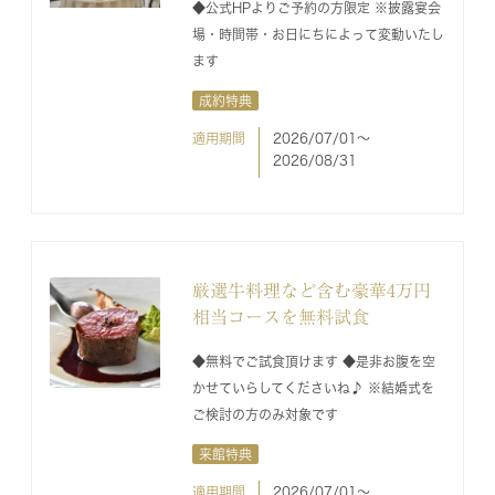
◆公式HPよりご予約の方限定 ※披露宴会
場・時間帯・お日にちによって変動いたし
ます
成約特典
適用期間
2026/07/01〜
2026/08/31
厳選牛料理など含む豪華4万円
相当コースを無料試食
◆無料でご試食頂けます ◆是非お腹を空
かせていらしてくださいね♪ ※結婚式を
ご検討の方のみ対象です
来館特典
適用期間
2026/07/01〜